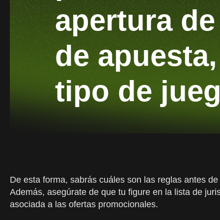
apertura de
de apuesta,
tipo de jue
De esta forma, sabrás cuáles son las reglas antes de 
Además, asegúrate de que tu figure en la lista de juri
asociada a las ofertas promocionales.