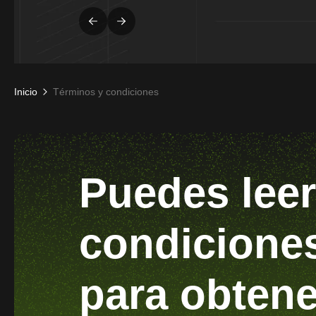
Inicio
Términos y condiciones
Puedes leer
condicione
para obtene