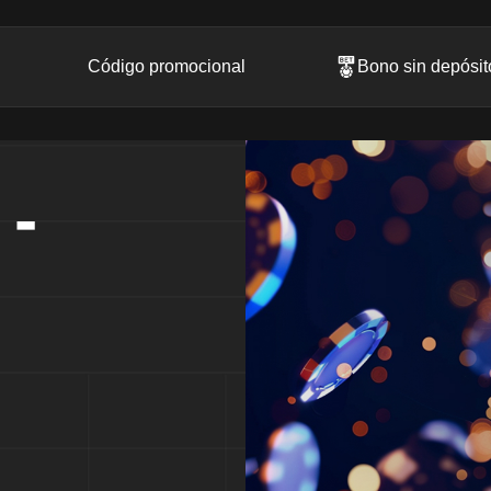
Código promocional
Bono sin depósit
 -