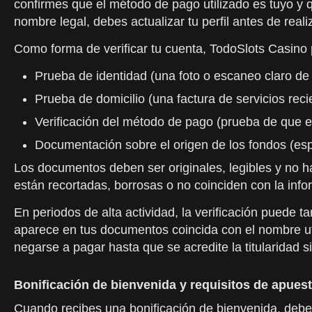
confirmes que el método de pago utilizado es tuyo y
nombre legal, debes actualizar tu perfil antes de real
Como forma de verificar tu cuenta, TodoSlots Casino p
Prueba de identidad (una foto o escaneo claro de
Prueba de domicilio (una factura de servicios reci
Verificación del método de pago (prueba de que e
Documentación sobre el origen de los fondos (es
Los documentos deben ser originales, legibles y no h
están recortadas, borrosas o no coinciden con la infor
En periodos de alta actividad, la verificación puede 
aparece en tus documentos coincida con el nombre uti
negarse a pagar hasta que se acredite la titularidad s
Bonificación de bienvenida y requisitos de apues
Cuando recibes una bonificación de bienvenida, debes 