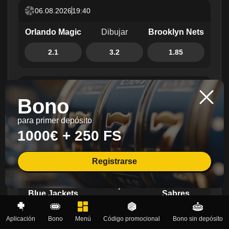
06.08.2026
19:40
Orlando Magic
Dibujar
Brooklyn Nets
2.1
3.2
1.85
06.08.2026
22:00
Bono
Jannik Sinner
Denis Shapovalov
para primer depósito
1.75
2.1
1000€ + 250 FS
Registrarse
06.08.2026
23:40
Columbus
Dibujar
Buffalo
Blue Jackets
Sabres
2.05
3.9
2.85
Aplicación
Bono
Menú
Código promocional
Bono sin depósito