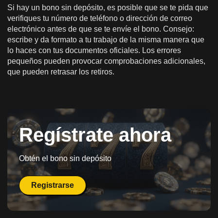
Si hay un bono sin depósito, es posible que se te pida que
verifiques tu número de teléfono o dirección de correo
electrónico antes de que se te envíe el bono. Consejo:
escribe y da formato a tu trabajo de la misma manera que
lo haces con tus documentos oficiales. Los errores
pequeños pueden provocar comprobaciones adicionales,
que pueden retrasar los retiros.
Regístrate ahora
Obtén el bono sin depósito
Registrarse