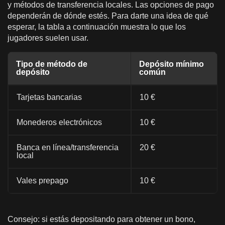
y métodos de transferencia locales. Las opciones de pago
dependerán de dónde estés. Para darte una idea de qué
esperar, la tabla a continuación muestra lo que los
jugadores suelen usar.
Tipo de método de
Depósito mínimo
depósito
común
Tarjetas bancarias
10 €
Monederos electrónicos
10 €
Banca en línea/transferencia
20 €
local
Vales prepago
10 €
Consejo: si estás depositando para obtener un bono,