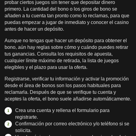
probar ciertos juegos sin tener que depositar dinero
primero. La cantidad del bono o los giros de bono se
añaden a tu cuenta tan pronto como lo reclamas, para que
puedas empezar a jugar de inmediato y conocer el casino
antes de hacer un depósito.
Aunque no tengas que hacer un depósito para obtener el
bono, aún hay reglas sobre cómo y cuándo puedes retirar
tus ganancias. Consulta los requisitos de apuesta,
cualquier límite máximo de retirada, la lista de juegos
elegibles y el plazo para usar la oferta.
Registrarse, verificar tu información y activar la promoción
desde el área de bonos son los pasos habituales para
reclamarla. Después de que se verifique tu cuenta y
aceptes la oferta, el bono suele añadirse automáticamente.
Crea una cuenta y rellena el formulario para
registrarte.
Confirmación por correo electrónico y/o teléfono si se
solicita.